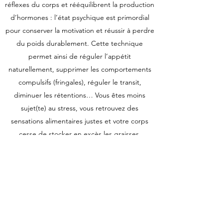
réflexes du corps et rééquilibrent la production
d’hormones : l’état psychique est primordial
pour conserver la motivation et réussir à perdre
du poids durablement. Cette technique
permet ainsi de réguler l’appétit
naturellement, supprimer les comportements
compulsifs (fringales), réguler le transit,
diminuer les rétentions… Vous êtes moins
sujet(te) au stress, vous retrouvez des
sensations alimentaires justes et votre corps
cesse de stocker en excès les graisses.
Perdre du poids naturellement
En parallèle, notre guide diététique et nos
conseillers vous donneront toutes les astuces
pour retrouver simplement une alimentation
saine et équilibrée. Grâce à cet